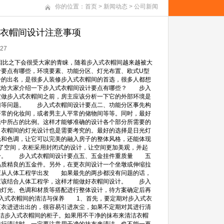
你的位置：
首页
>
新闻动态
>
公司新闻
式衣帽间设计注意事项
27
相比之下会很受大家的青睐，随着步入式衣帽间越来越被大
计要点有哪些，环境要素、功能分区、灯光布置、欧式U型
的出名，是很多人装修步入式衣帽间的首选，很多人都想
就给大家介绍一下步入式衣帽间设计要点有哪些？ 步入
做步入式衣帽间之前，房主应该分析一下它的外部环境是
门等问题。 步入式衣帽间设计要点二、功能分区事先构
常的化妆间，或者男主人平常的储物间等等。同时，最好
活中所占的比例。这样才能够准确的设计各个部分所需要的
衣帽间的灯光设计也是需要考究的。最好的选择是日光灯
光和色调，让它可以完美的融入房子的整体风格，还能体现
了空间，衣柜采用封闭式的设计，让空间更加美观，并起
万分。 步入式衣帽间设计要点五、五金挂件重质量 五
品质精良的五金件。另外，在更衣间设计一个坐墩或伸缩拉
应从人体工程学出发 如果最先的两步都没有问题的话，
应该结合人体工程学，这样才能做好衣帽间设计。 步入
灯光、色调和材质等搭配进行整体设计，待方案确定后再
入式衣帽间的清洁与保养 1、首先，要定期对步入式衣
更衣进进出出的，很容易引进灰尘，如果不定期对其进行清
洁步入式衣帽间的柜子。如果用不干净的抹布来清洁衣帽