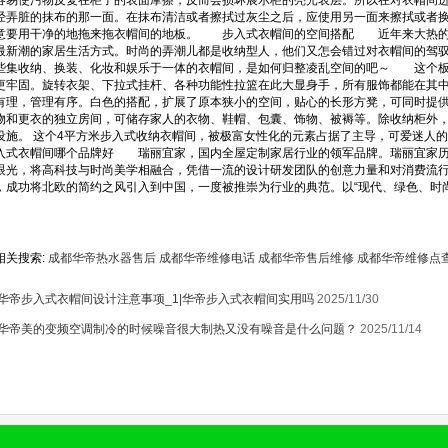
容易使污物反复在柜子的表面摩擦，反而会损坏展示柜的亮光表层。所以在对衣帽间
经弄脏的抹布的那一面。在抹布清洁或者擦拭过灰尘之后，应使用另一面来擦拭或者
意要用干净的地拖来拖衣帽间的地板。 步入式衣帽间的空间搭配 近年来大热的
最新潮的家居生活方式。时尚的弄潮儿都是收纳型人，他们又怎会错过对衣帽间的驾
1
些集收纳、换装、化妆和娱乐于一体的衣帽间，是如何归整凌乱空间的吧～ 这个板
更牢固。旋转衣架、下拉式挂杆、各种功能性拉篮在此大显身手，所有服饰都能在其中
有理，管理有序。白色的搭配，扩展了原本狭小的空间，贴心的长形方凳，可同时提供
物和更衣的独立房间，可储存家人的衣物、鞋帽、包囊、饰物、被褥等。除收纳柜外
设施。 这个4平方米步入式收纳衣帽间，被极富女性化的元素占据了主导，可爱迷人
式衣帽间哪个品牌好 瑞丽宜家，国内全屋定制家居行业的领军品牌。瑞丽宜家历
眼光，将高科技与时尚美学相融合，凭借一流的设计研发团队的创意力量和对消费流
，成功将北欧的简约之风引入到中国，一度被推崇为行业的典范。以“现代、绿色、时尚
相关搜索:
成都华帝热水器售后
成都华帝维修电话
成都华帝售后维修
成都华帝维修点
华帝步入式衣帽间设计注意事项_1|华帝步入式衣帽间实用吗
2025/11/30
华帝美的变频空调制冷的时候噪音很大制热又没有噪音是什么问题？
2025/11/14