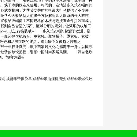
进行清洁时，一定要注意用干净的抹布来清洁，也不能一再
换一块干净的抹布来使用。相同的，在清洁步入式衣帽间的
各式衣帽间，为季节交替时的换装大行动提供了不少便
驭呢？今天收纳型人们将全方位解析四大款系的强大衣帽
式收纳衣帽间由不同规格的木板与连接五金件拼装而成，
找到自己合适的“家”。区域分明的规划，让繁琐的收纳工
2—3 人进行换装哦～ 步入式衣帽间起源于欧洲，是
，一般还包含梳妆台、更衣镜、取物梯子、烫衣板、衣被
的粉色和活泼跳跃的波点，成为每个女孩趋之若鹜之
经十年行业沉淀，融中西家居文化之精髓于一身，以国际
行趋势的敏锐把握，引领中国时尚家居风潮。 源自北欧
、简约”为设&
查询
成都华帝报价单
成都华帝油烟机清洗
成都华帝燃气灶