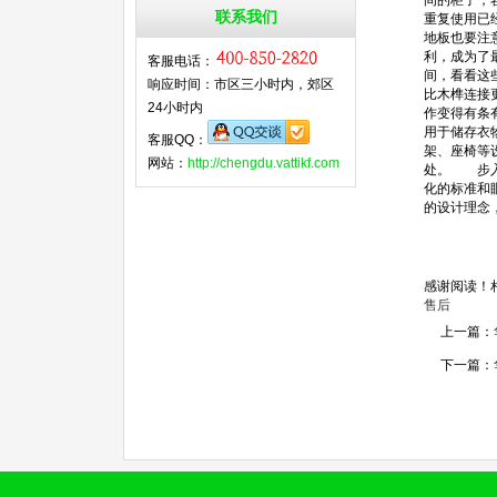
间的柜子，
联系我们
重复使用已
地板也要注
利，成为了
客服电话：
间，看看这
响应时间：市区三小时内，郊区
比木榫连接
24小时内
作变得有条
用于储存衣
客服QQ：
架、座椅等
网站：
http://chengdu.vattikf.com
处。 步入
化的标准和
的设计理念
感谢阅读！
售后
上一篇：
下一篇：