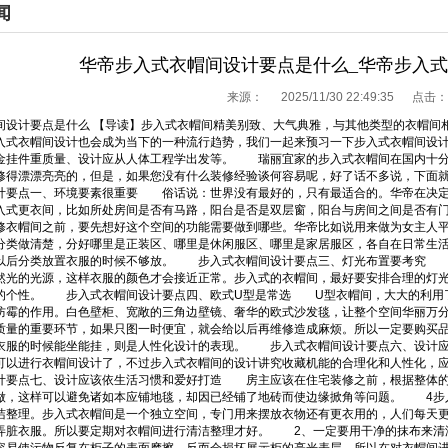
闻
华帝步入式衣帽间设计要点是什么_华帝步入
来源：
2025/11/30 22:49:35 点击：
间设计要点是什么 【导读】步入式衣帽间精美别致、大气典雅，与其他类型的衣帽间
入式衣帽间设计也会成为当下的一种流行趋势，我们一起来预习一下步入式衣帽间设
金挂件重质量、设计应从人体工程学出发等。 瑞丽宜家的步入式衣帽间在国内十分
修得漂漂亮亮的，但是，如果您没有什么装修经验谈何容易呢，好了话不多说，下面
计要点一、环境要素很重要 俗话说：世界没有最好的，只有最适合的。华帝在决定
入式更衣间，比如所处房间是否有马路，阳台是否是双层窗，阳台与房间之间是否有
衣帽间之前，要先想好这个空间的功能需要做到哪些。华帝比如说用来做为女主人平
分类做清楚，分好哪里是正装区、哪里是休闲服区、哪里是家居服区，各自在日常生
以后分类放置衣服的时候不够放。 步入式衣帽间设计要点三、灯光布置要考究 
然光的光源，这样衣服的颜色才会接近正常。步入式的衣帽间，最好要安排合理的灯
的个性。 步入式衣帽间设计要点四、欧式U型是常选 U型衣帽间，大大的利用
防霉的作用。白色壁柜、宽敞的三角边壁镜、奢华的欧式沙发毯，让整个空间华丽
质量的重要环节，如果只图一时便宜，就会给以后再维修造成麻烦。所以一定要购买
衣服的时候能坐能挂，则是人性化设计的表现。 步入式衣帽间设计要点六、设计
可以进行衣帽间设计了，不过步入式衣帽间的设计讲究收藏机能的合理化和人性化，
计要点七、设计应该依生活习惯和爱好打造 房主应该在住宅装修之前，根据整体的
做，这样可以避免诸如本应铺地毯，却因已经铺了地砖而使边缘掀角等问题。 4步
洁整理。步入式衣帽间是一个独立空间，专门用来摆放衣物还有更衣用的，人们每天
弄脏衣服。所以要定期对衣帽间进行清洁整理才好。 2、一定要用干净的抹布来清