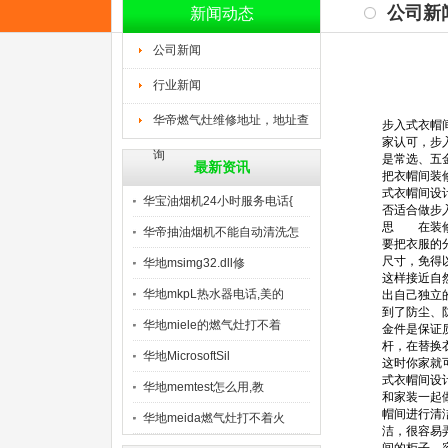
公司新
新闻动态
公司新闻
行业新闻
华帝燃气灶维修地址，地址查
步入式衣帽
家认可，步
询
是常选、五
最新资讯
把衣帽间装
式衣帽间设
华宝油烟机24小时服务电话{
否适合做步
思 在装修
华帝抽油烟机不能自动清洗怎
要把衣服的
尺寸，免得
么
华地msimg32.dll修
这样接近自
华地mkpL热水器电话,美的
出自己独立
到了防尘、
华地miele的燃气灶打不着
金件是保证
杆，在替换
华地MicrosoftSil
这时你家就
式衣帽间设
华地memtest怎么用,教
和家装一起
帽间进行清
华地meida燃气灶打不着火
洁，很容易