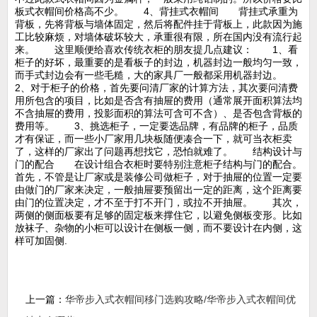
板式衣帽间价格高不少。 4、背挂式衣帽间 背挂式承重为
背板，先将背板与墙体固定，然后将配件挂于背板上，此款因为施
工比较麻烦，对墙体破坏较大，承重很有限，所在国内没有流行起
来。 这里顺便给喜欢传统衣柜的朋友提几点建议： 1、看
柜子的好坏，最重要的是看板子的封边，机器封边一般均匀一致，
而手式封边会有一些毛糙，大的家具厂一般都采用机器封边。
2、对于柜子的价格，首先要问清厂家的计算方法，其次要问清费
用所包含的项目，比如是否含有抽屉的费用（通常展开面积算法均
不含抽屉的费用，投影面积的算法可含可不含）、是否包含背板的
费用等。 3、挑选柜子，一定要选品牌，有品牌的柜子，品质
才有保证，而一些小厂家用几块板随便凑合一下，就可当衣柜卖
了，这样的厂家出了问题再想找它，恐怕就难了。 结构设计与
门的配合 在设计组合衣柜时要特别注意柜子结构与门的配合。
首先，不管是让厂家或是装修公司做柜子，对于抽屉的位置一定要
由做门的厂家来决定，一般抽屉要预留出一定的距离，这个距离要
由门的位置决定，才不至于打不开门，或拉不开抽屉。 其次，
两侧的侧面板要有足够的固定板来撑住它，以避免侧板变形。比如
放袜子、杂物的小柜可以设计在侧板一侧，而不要设计在内侧，这
样可加固侧.
上一篇：
华帝步入式衣帽间移门选购攻略/华帝步入式衣帽间优