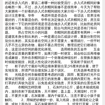
的还有步入式的，要说二者哪一种比较受流行，步入式衣帽间好像
会略胜一筹，不过，步入式衣帽间装修不是很简单，今天为了帮助
大家拥有一个好看的步入式衣帽间就给大家介绍一下步入式衣帽间
设计注意事项。华帝 考虑环境是否适合 俗话说：世界没有
最好的，只有最适合的。华帝在决定做步入式衣帽间之前，房主应
该分析一下它的外部环境是否适合做步入式更衣间，比如所处房间
是否有马路，阳台是否是双层窗，阳台与房间之间是否有门等问
题。 所占空间大小的问题 衣帽间的形成通常有两种：一种
是建筑本身分割出来的，一种是通过自己或设计师，重新分割空间
划分出来的，其实后者在空间上并不需要大，够用就行。一些平时
几乎不怎么穿的衣物，最好不要占用空间，整理后把它们都请出
去，这是活动空间的最优化体现。 选用精良的五金件 五金
件是保证质量的重要环节，如果只图一时便宜，就会给以后再维修
造成麻烦，另外在衣帽间设计一个坐墩或伸缩拉杆，在替换衣服的
时候能坐能挂，则是人性化设计的表现。 安装柜子留好尺
寸 柜子的尺寸最好与周边墙体要留出至少5厘米的余量，便于
实地安装，所谓严丝合缝实际上是个误区。 灯具选择考虑安全
性 光线是任何衣橱都需要考虑的问题，因而，配置的灯光不仅
要保证照明度，还应该注意它的发热量，最好选择内置灯泡，外加
灯罩的灯具较为适宜，以免造成安全隐患，开关安装的位置也应考
虑。 衣帽间怎样防潮 1、石灰约15公斤，盛在木箱或纸箱
内，放到衣柜下面或屋角，天不潮时，盖上盖，天潮湿时，打开
盖，不要开大窗，石灰吸潮，屋内干燥宜人。注意不要让小孩子接
触到。 2、用锅把砂糖炒一炒。装入纸袋，放在潮湿处让之吸
潮。或如上面办法，买石灰吸潮也可。 3、经常打开窗，让室