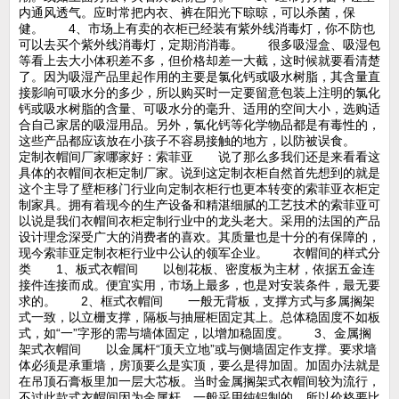
内通风透气。应时常把内衣、裤在阳光下晾晾，可以杀菌，保
健。 4、市场上有卖的衣柜已经装有紫外线消毒灯，你不防也
可以去买个紫外线消毒灯，定期消消毒。 很多吸湿盒、吸湿包
等看上去大小体积差不多，但价格却差一大截，这时候就要看清楚
了。因为吸湿产品里起作用的主要是氯化钙或吸水树脂，其含量直
接影响可吸水分的多少，所以购买时一定要留意包装上注明的氯化
钙或吸水树脂的含量、可吸水分的毫升、适用的空间大小，选购适
合自己家居的吸湿用品。另外，氯化钙等化学物品都是有毒性的，
这些产品都应该放在小孩子不容易接触的地方，以防被误食。
定制衣帽间厂家哪家好：索菲亚 说了那么多我们还是来看看这
具体的衣帽间衣柜定制厂家。说到这定制衣柜自然首先想到的就是
这个主导了壁柜移门行业向定制衣柜行也更本转变的索菲亚衣柜定
制家具。拥有着现今的生产设备和精湛细腻的工艺技术的索菲亚可
以说是我们衣帽间衣柜定制行业中的龙头老大。采用的法国的产品
设计理念深受广大的消费者的喜欢。其质量也是十分的有保障的，
现今索菲亚定制衣柜行业中公认的领军企业。 衣帽间的样式分
类 1、板式衣帽间 以刨花板、密度板为主材，依据五金连
接件连接而成。便宜实用，市场上最多，也是对安装条件，最无要
求的。 2、框式衣帽间 一般无背板，支撑方式与多属搁架
式一致，以立栅支撑，隔板与抽屉柜固定其上。总体稳固度不如板
式，如“一”字形的需与墙体固定，以增加稳固度。 3、金属搁
架式衣帽间 以金属杆“顶天立地”或与侧墙固定作支撑。要求墙
体必须是承重墙，房顶要么是实顶，要么是得加固。加固办法就是
在吊顶石膏板里加一层大芯板。当时金属搁架式衣帽间较为流行，
不过此款式衣帽间因为金属杆，一般采用纯铝制的。所以价格要比