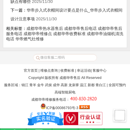
缺点有哪些
2025/11/30
下一篇：
华帝步入式衣帽间设计要点是什么_华帝步入式衣帽间
设计注意事项
2025/11/30
相关标签：
成都华帝热水器售后
成都华帝售后电话
成都华帝售后
服务电话
成都华帝维修点
成都华帝收费标准
成都华帝油烟机清洗
电话
华帝燃气灶维修
官方首页
|
维修点查询
|
收费标准
|
幸运活动
|
客服中心
Copyright 版权所有
成都华帝售后
All Reserved
服务区域：锦江 青羊 金牛 武侯 成华 高新 龙泉驿 温江 新都 青白江 | 全国可预约
高端智能厨电
成都华帝维修服务电话
：
ICP备00086793号-3