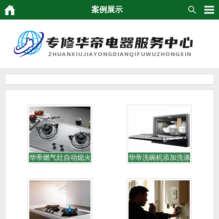
案例展示
华帝燃气灶自动熄火
华帝洗碗机添加洗涤
维 [0]
剂 [0]