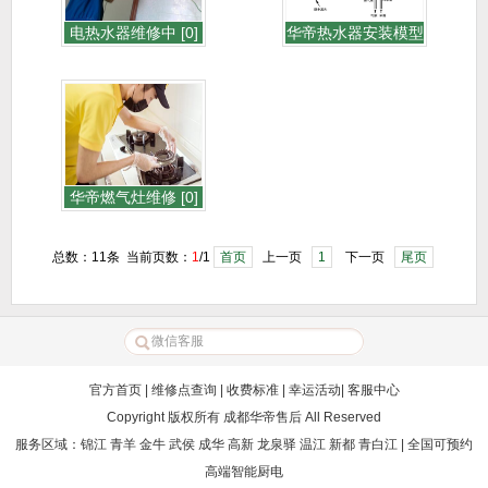
电热水器维修中 [0]
华帝热水器安装模型
图 [0]
华帝燃气灶维修 [0]
总数：11条 当前页数：
1
/1
首页
上一页
1
下一页
尾页
官方首页
|
维修点查询
|
收费标准
|
幸运活动
|
客服中心
Copyright 版权所有
成都华帝售后
All Reserved
服务区域：锦江 青羊 金牛 武侯 成华 高新 龙泉驿 温江 新都 青白江 | 全国可预约
高端智能厨电