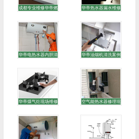
​成都专业维修华帝燃
华帝热水器漏水维修
[0]
现 [0]
华帝电热水器内胆清
华帝油烟机清洗案例
洗 [0]
[0]
华帝煤气灶现场维修
空气能热水器修理现
[0]
场 [0]