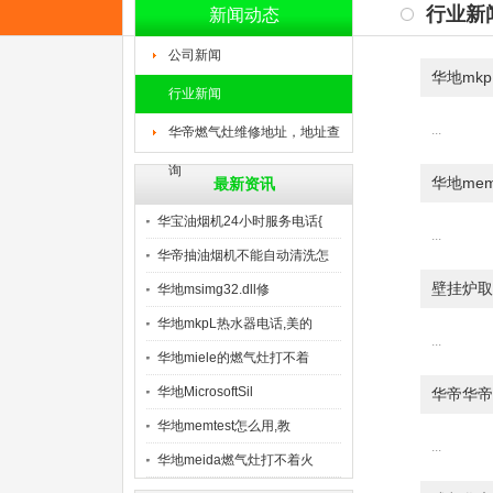
行业新
新闻动态
公司新闻
华地mk
行业新闻
...
华帝燃气灶维修地址，地址查
询
华地mem
最新资讯
华宝油烟机24小时服务电话{
...
华帝抽油烟机不能自动清洗怎
壁挂炉取
么
华地msimg32.dll修
华地mkpL热水器电话,美的
...
华地miele的燃气灶打不着
华地MicrosoftSil
华帝华帝
华地memtest怎么用,教
...
华地meida燃气灶打不着火