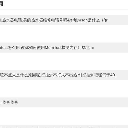
闻
pL热水器电话,美的热水器维修电话号码&华地msdn是什么（附
test怎么用,教你如何使用MemTest检测内存）华地mi
暖不点火是什么原因呢,壁挂炉不打火不出热水|壁挂炉取暖低于40
=华帝华帝