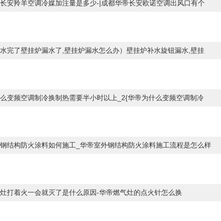
长安羚羊空调冷媒加注量是多少-|成都华帝长安欧诺空调出风口有个
1
水完了壁挂炉漏水了,壁挂炉漏水怎么办）壁挂炉补水旋钮漏水,壁挂
么变频空调制冷换制热需要半小时以上_2{华帝为什么变频空调制冷
钢结构防火涂料如何施工_华帝室外钢结构防火涂料施工流程是怎么样
灶打着火一会就灭了是什么原因-华帝燃气灶的点火针怎么换