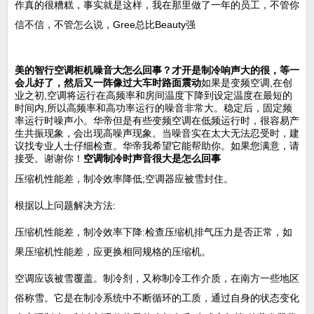
作真的很糟糕，事实就是这样，我在那里做了一年的员工，不管你
信不信，不管怎么说，Gree总比Beauty强
美的智行空调柜机噪音大怎么回事？才开是制冷响声大的很，等一
会儿好了，然后又一阵像过大车时路面震动
如果是变频空调,在创
业之初,空调将运行在高频率和房间温度下降到设定温度在最短的
时间内,所以高频率和高功率运行的噪音非常大。稳定后，固定频
率运行时噪声小。华帝但是有些变频空调在低频运行时，很容易产
生共振现象，会出现高噪声现象。当噪音实在太大无法忍受时，建
议找专业人士仔细检查。华帝我希望它能帮助你。如果您满意，请
接受。谢谢你！
空调制冷时声音很大是怎么回事
压缩机性能差，制冷效率降低;空调器应被雪封住。
根据以上问题解决方法:
压缩机性能差，制冷效率下降:检查压缩机排气压力是否正常，如
果压缩机性能差，应更换相同规格的压缩机。
空调应该被雪覆盖。制冷剂，又称制冷工作介质，在南方一些地区
俗称雪。它是在制冷系统中不断循环的工质，通过自身的状态变化