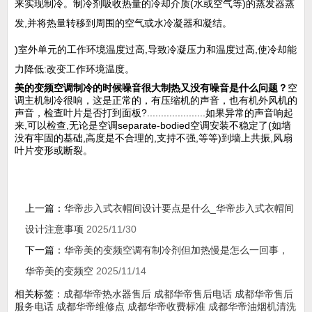
来实现制冷。制冷剂吸收热量的冷却介质(水或空气等)的蒸发器蒸
发,并将热量转移到周围的空气或水冷凝器和凝结。
)室外单元的工作环境温度过高,导致冷凝压力和温度过高,使冷却能
力降低:改变工作环境温度。
美的变频空调制冷的时候噪音很大制热又没有噪音是什么问题？
空
调主机制冷很响，这是正常的，有压缩机的声音，也有机外风机的
声音，检查叶片是否打到面板?.....................如果异常的声音响起
来,可以检查,无论是空调separate-bodied空调安装不稳定了(如墙
没有牢固的基础,高度是不合理的,支持不强,等等)到墙上共振,风扇
叶片变形或断裂。
上一篇：
华帝步入式衣帽间设计要点是什么_华帝步入式衣帽间
设计注意事项
2025/11/30
下一篇：
华帝美的变频空调有制冷剂但加热慢是怎么一回事，
华帝美的变频空
2025/11/14
相关标签：
成都华帝热水器售后
成都华帝售后电话
成都华帝售后
服务电话
成都华帝维修点
成都华帝收费标准
成都华帝油烟机清洗