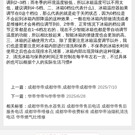
调到2~3档；而冬季的环境温度较低，所以冰箱温度可以不用太
低，建议调到4~5档。二、冰箱0档位代表什么1、冰箱温控器如果
调节在0这个档位，那么代表的就是处于关闭状态，因为0档位是
不会起到冰箱内部降温的这种效果，一般在给冰箱内部做清洗或者
是维修时才会将档位调节到0。2华帝、正常情况下冰箱的档位调
节正常都是在1~6档左右的，现在不少智能冰箱也都是带自动调节
温度的功能，所以相比较起来，智能冰箱的便捷度也会更加的高。
三、冰箱的正确使用方式1、除了需要注意冰箱温度调节以外，我
们也是需要注意对冰箱内部进行清洗和保养，不保养的冰箱长时间
使用之后也会出现排水孔堵塞，冰箱内部出现异味的这种现象。
2、清洗冰箱与保养的时间正常控制在每半年左右一次，不过具体
的也可以根据个人的实际生活习惯#
上一篇：
成都华帝成都华帝,成都华帝成都华帝
2025/7/10
下一篇：
华帝华帝%华帝华帝
2025/6/28
相关标签：
成都华帝热水器售后
成都华帝售后电话
成都华帝售后
服务电话
成都华帝维修点
成都华帝收费标准
成都华帝油烟机清洗
电话
华帝燃气灶维修