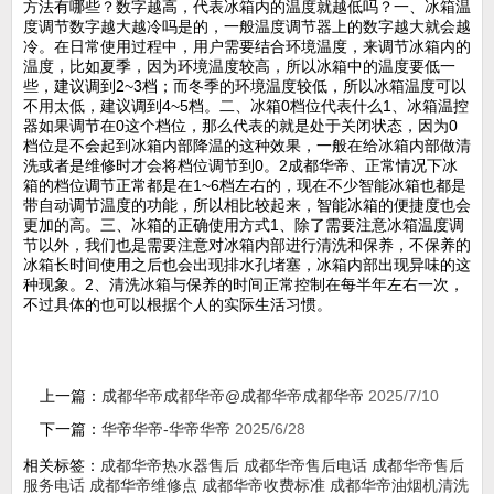
方法有哪些？数字越高，代表冰箱内的温度就越低吗？一、冰箱温
度调节数字越大越冷吗是的，一般温度调节器上的数字越大就会越
冷。在日常使用过程中，用户需要结合环境温度，来调节冰箱内的
温度，比如夏季，因为环境温度较高，所以冰箱中的温度要低一
些，建议调到2~3档；而冬季的环境温度较低，所以冰箱温度可以
不用太低，建议调到4~5档。二、冰箱0档位代表什么1、冰箱温控
器如果调节在0这个档位，那么代表的就是处于关闭状态，因为0
档位是不会起到冰箱内部降温的这种效果，一般在给冰箱内部做清
洗或者是维修时才会将档位调节到0。2成都华帝、正常情况下冰
箱的档位调节正常都是在1~6档左右的，现在不少智能冰箱也都是
带自动调节温度的功能，所以相比较起来，智能冰箱的便捷度也会
更加的高。三、冰箱的正确使用方式1、除了需要注意冰箱温度调
节以外，我们也是需要注意对冰箱内部进行清洗和保养，不保养的
冰箱长时间使用之后也会出现排水孔堵塞，冰箱内部出现异味的这
种现象。2、清洗冰箱与保养的时间正常控制在每半年左右一次，
不过具体的也可以根据个人的实际生活习惯。
上一篇：
成都华帝成都华帝@成都华帝成都华帝
2025/7/10
下一篇：
华帝华帝-华帝华帝
2025/6/28
相关标签：
成都华帝热水器售后
成都华帝售后电话
成都华帝售后
服务电话
成都华帝维修点
成都华帝收费标准
成都华帝油烟机清洗