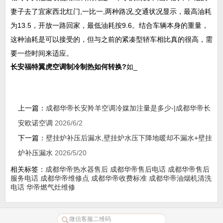
妻子去了宜家西北红门,一比一,两种路况,交通状况显示，最高油耗
为13.5，开放一路回家，最低油耗按9.6。结合车辆本身的重量，
这种油耗是可以接受的，但与之前的紧凑型轿车相比真的很高，需
要一些时间来适应。
长安福特翼虎空调制冷制热如何转换?
如_
上一篇：
成都华帝长安羚羊空调冷媒加注量是多少-|成都华帝长
安欧诺空调
2026/6/2
下一篇：
壁挂炉补压后漏水,壁挂炉水压下降地暖却不漏水+壁挂
炉补压漏水
2026/5/20
相关标签：
成都华帝热水器售后
成都华帝售后电话
成都华帝售后
服务电话
成都华帝维修点
成都华帝收费标准
成都华帝油烟机清洗
电话
华帝燃气灶维修