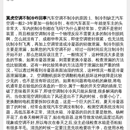
翼虎空调不制冷咋回事
汽车空调不制冷的原因:1、制冷剂缺乏汽车
空调一般2~3年要加一份制冷剂，有些汽车甚至一年就使车主的头
非常大，车内的制冷剂都在飞吗?为什么要经常加，空调不是密封
装置，而且根据空调制冷是一个物理反应不需要太多的制冷剂损耗
啊，怎么就没有了。成都华帝其实，即使空调密封很紧，也无法抵
抗制冷剂飞离，再加上空调管道或冷凝器的轻微泄漏。制冷剂损失
主要是泄漏，如果您的汽车空调不好，经过一段时间后充注制冷剂
开始不好，那么您就应该注意了。一般情况下，这种情况大多是放
血的节奏。如果冷凝器泄漏，则需要更换冷凝器。检查泄漏的方法
也比较困难。还有一种比较简单的方法适用于泄漏比较严重的情
况，可以透过网看到冷凝器表面油湿的情况，这种情况一般是冷凝
器泄漏现象。2、空调翻机损坏空调翻机电机损坏这种故障是比较
少见的，也不是没有听说过的。如果有问题将电动机的麻烦,将电
机通常是在较低的仪表盘的一部分,属于一般的开关空调的插座,它
破了意味着开关坏了,即使空调制冷冷风只能从裂缝,很多解渴的毒
药。当你发现空调到底出了风还是出不了风的时候，你要小心了。
更换翻转电机需要拆卸仪表盘，这是一个巨大的工程。夏天冷凝器
脏了的时候，经常会发现汽车空调没有制冷。检测空调系统没有问
题，高低压基本正常。清洗水箱、冷凝器的目的主要是散热。杨树
开花了,在春天柳树开花了,贴在电容器,这将导致发动机温度过高的
现象或空调不好,所以每次在春天之后,业主必须检查水箱是否粘贴
有很多羊毛。清洗的时候一定要注意先吹枪要吹干净，在使用水枪