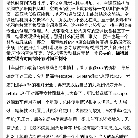
清洗时否则适得其反，不仅空调差油耗会增加。4、空调压缩机节
流阀或膨胀阀损坏时，空调压缩机环上就有这样一句话叫“低压就
高，高压就低换压缩机”，也不知道资深人士能总结这么简洁。空
调压缩机损坏的概率不大，所以我们不必太在意。至于膨胀阀和节
流阀的故障直接导致空调质量差。这些检查比较复杂，找一家比较
专业的修理厂修理。5、皮带老化太松约所有的空调设备检查了一
圈，结果发现没有问题，那是什么问题啊。事实上,腰带也是一个
相对被忽视的一部分,一般带维修的4 s店会提醒你替换,以防没有改
变项目的使用会出现打滑现象,会导致皮带断裂,带异常声音,任何力
量,可怜的空调等等。所以检查发动机皮带是非常必要的。
福特翼
虎空调有时间制冷有时间不制冷
【车型作为改善婚姻最满意的事情】，看了很多suv的价格，最后
确定了这三款，分别是福特escape、54blanc和北京现代ix35，考
虑到遗弃ix35的相对安全，再想想以后自己的儿媳妇偶尔开车，
54blanc补丁对新手女性司机有点太多了，所以我选择了Escape。
这辆新车使用不到一个星期，总体使用情况很令人满意。动力强
劲，精英技术配置足以供家庭使用，内部空间较宽，5名乘客(包括
司机)无压力，后备箱足够供家庭使用，婴儿车可以轻松放入，无
需折叠。】【最不满意,因为是新车,所以没有最不满意,现在只能说
相对于其他选项使用燃料消耗是一个小的情况下,当天的车和他的