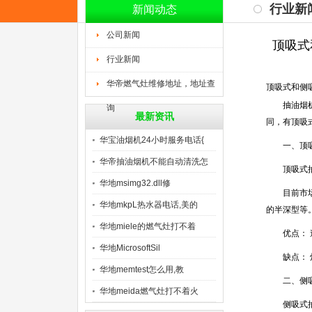
行业新
新闻动态
公司新闻
顶吸式
行业新闻
华帝燃气灶维修地址，地址查
顶吸式和侧
抽油烟机是
询
最新资讯
同，有顶吸
华宝油烟机24小时服务电话{
一、顶吸
华帝抽油烟机不能自动清洗怎
顶吸式抽
么
华地msimg32.dll修
目前市场上
华地mkpL热水器电话,美的
的半深型等
华地miele的燃气灶打不着
优点： 造
华地MicrosoftSil
缺点： 炒
华地memtest怎么用,教
二、侧吸
华地meida燃气灶打不着火
侧吸式抽