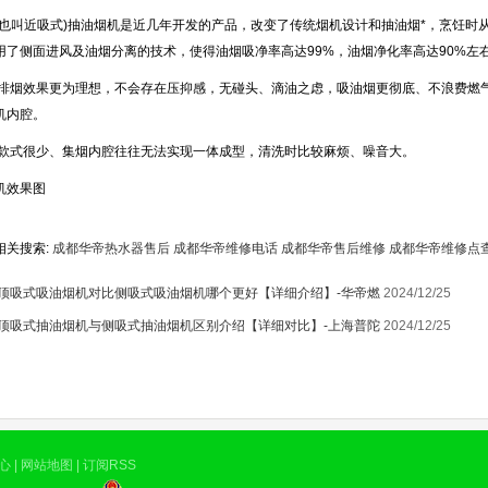
叫近吸式)抽油烟机是近几年开发的产品，改变了传统烟机设计和抽油烟*，烹饪时
用了侧面进风及油烟分离的技术，使得油烟吸净率高达99%，油烟净化率高达90%左
1
烟效果更为理想，不会存在压抑感，无碰头、滴油之虑，吸油烟更彻底、不浪费燃气
机内腔。
式很少、集烟内腔往往无法实现一体成型，清洗时比较麻烦、噪音大。
效果图
相关搜索:
成都华帝热水器售后
成都华帝维修电话
成都华帝售后维修
成都华帝维修点
顶吸式吸油烟机对比侧吸式吸油烟机哪个更好【详细介绍】-华帝燃
2024/12/25
顶吸式抽油烟机与侧吸式抽油烟机区别介绍【详细对比】-上海普陀
2024/12/25
心
|
网站地图
|
订阅RSS