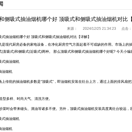
闻
和侧吸式抽油烟机哪个好 顶吸式和侧吸式抽油烟机对比
来源：
2024/12/25 21:34:23 点击：
吸式抽油烟机哪个好 顶吸式和侧吸式抽油烟机对比【详解】
现代厨房必备的家电设备，在净化厨房空气方面起着不可或缺的作用。市场上的抽
式(直吸式)和侧吸式(近吸式)两种。 那么顶吸式和侧吸式抽油烟机哪个好呢? 今天小
式抽油烟机
油烟机
传统的抽油烟机多数是“顶吸式”，即油烟机安装在灶台上方，通过上面的排风扇把
。
型多样、时尚大气、清洗方便。
菜时会带来碰头、滴油等诸多不便。另外，顶吸式抽油烟机安装高度离灶台较远，
式抽油烟机
油烟机