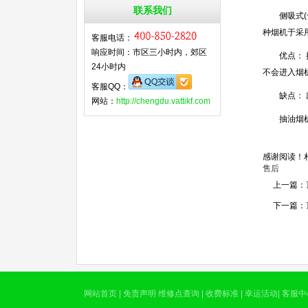
联系我们
侧吸式(也
种烟机于采
客服电话：
响应时间：市区三小时内，郊区
优点： 排
24小时内
不会进入烟
客服QQ：
缺点： 款
网站：
http://chengdu.vattikf.com
抽油烟机
感谢阅读！
售后
上一篇：
下一篇：
网站首页
|
免责声明
维修点查询
|
收费标准
|
幸运活动
|
客服中