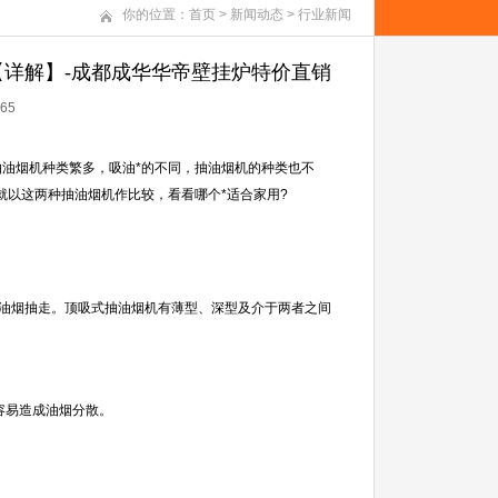
你的位置：
首页
>
新闻动态
>
行业新闻
【详解】-成都成华华帝壁挂炉特价直销
65
油烟机种类繁多，吸油*的不同，抽油烟机的种类也不
编就以这两种抽油烟机作比较，看看哪个*适合家用?
油烟抽走。顶吸式抽油烟机有薄型、深型及介于两者之间
容易造成油烟分散。