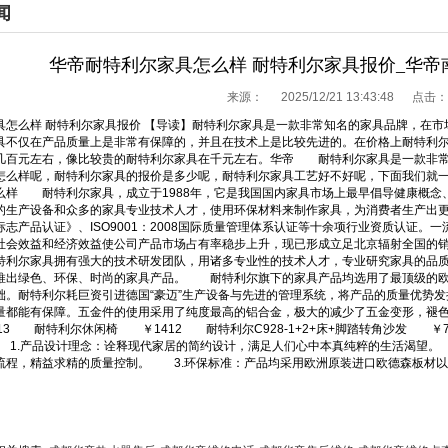
闻
华帝耐特利尔家具怎么样 耐特利尔家具报价_华
来源：
2025/12/21 13:43:48 点击：
具怎么样 耐特利尔家具报价 【导读】耐特利尔家具是一款非常知名的家具品牌，在
具不仅在产品质量上是非常有保障的，并且在技术上是比较先进的。在价格上耐特利
几百元左右，像比较贵的耐特利尔家具在千元左右。华帝 耐特利尔家具是一款非常
怎么样呢，耐特利尔家具的报价是多少呢，耐特利尔家具工艺好不好呢，下面我们就
么样 耐特利尔家具，成立于1988年，它是我国国内家具市场上最早倡导健康概念
的生产设备和众多的家具专业技术人才，使用环保材料来制作家具，为消费者生产出
标志产品认证》、ISO9001：2008国际质量管理体系认证等十余项行业资质认证
社会效益和经济效益使公司产品市场占有率稳步上升，现已形成立足北京辐射全国的销
利尔家具拥有强大的技术研发团队，用诸多专业性的技术人才，专业研究家具的品质
推出绿色、环保、时尚的家具产品。 耐特利尔旗下的家具产品均选用了最顶级的欧
础。耐特利尔耗巨资引进德国“豪迈”生产设备与先进的管理系统，将产品的质量优势
量都能有保障。五金件的使用采用了纯度最高的铝合金，极大的减少了五金变形，
13 耐特利尔休闲椅 ￥1412 耐特利尔C928-1+2+床+脚踏转角沙发 ￥7
 1.产品设计理念：诠释现代家居的简约设计，满足人们心中本真纯粹的生活渴望。
流程，精益求精的质量控制。 3.环保标准：产品均采用欧洲原装进口欧德森板