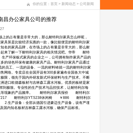
你的位置：
首页
>
新闻动态
>
公司新闻
帝南昌办公家具公司的推荐
27
市场上的占有量是非常大的，那么耐特利尔家具怎么样呢，
尔家具算是比较经济实惠的一款，像比较便宜的耐特利尔家
知名的家具品牌，在市场上的占有量是非常大的，那么耐
一起来了解一下耐特利尔家具的相关情况吧。华帝 耐特
、生产环保板式家具的企业之一，公司拥有制作家具产品的
更多的绿色环保有健康的家具产品。耐特利尔家具产品通过
。一流的员工、一流的设备、一流的材料铸就一流的耐特利尔家
售网络。专卖店在全国开设有300多家遍布全国各大中城
极限，领先于国内外研发新式环保材料与生产技术。不断
洲进口欧德森板材与吉林森工露水河板。优质的板材是家
发挥到极致。专业性的生产技术与品控技术，让耐特利尔每
褪色等现象的产品频率。 耐特利尔家具报价 耐特利尔
217 耐特利尔YT.5238休闲椅 ￥886 耐特利尔
 2.生产设备：全部从德国引进豪迈生产设备，设有严谨
材以及国内知名板材吉林森工露水河板，确保产品标准。