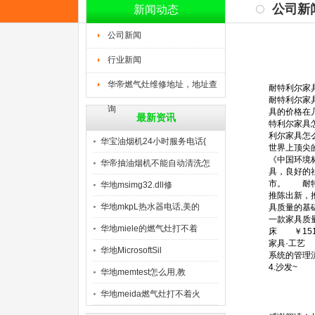
公司新
新闻动态
公司新闻
行业新闻
华帝燃气灶维修地址，地址查
耐特利尔家
耐特利尔家
询
具的价格在
最新资讯
特利尔家具
利尔家具怎
华宝油烟机24小时服务电话{
世界上顶尖
《中国环境
华帝抽油烟机不能自动清洗怎
具，良好的
市。 耐特
么
华地msimg32.dll修
推陈出新，
华地mkpL热水器电话,美的
具质量的基
一款家具质
华地miele的燃气灶打不着
床 ￥15
家具·工艺
华地MicrosoftSil
系统的管理
4.沙发~
华地memtest怎么用,教
华地meida燃气灶打不着火