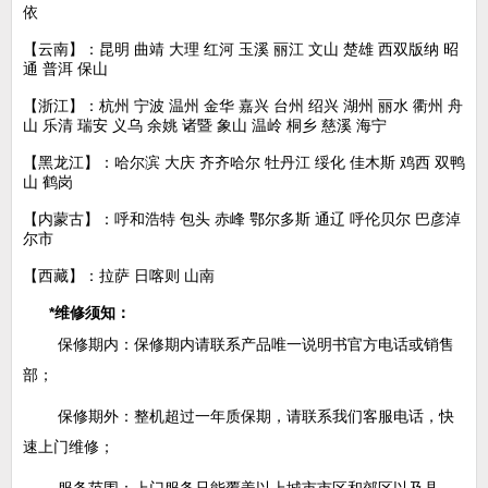
依
【云南】：昆明 曲靖 大理 红河 玉溪 丽江 文山 楚雄 西双版纳 昭
通 普洱 保山
【浙江】：杭州 宁波 温州 金华 嘉兴 台州 绍兴 湖州 丽水 衢州 舟
山 乐清 瑞安 义乌 余姚 诸暨 象山 温岭 桐乡 慈溪 海宁
【黑龙江】：哈尔滨 大庆 齐齐哈尔 牡丹江 绥化 佳木斯 鸡西 双鸭
山 鹤岗
【内蒙古】：呼和浩特 包头 赤峰 鄂尔多斯 通辽 呼伦贝尔 巴彦淖
尔市
【西藏】：拉萨 日喀则 山南
*维修须知：
保修期内：保修期内请联系产品唯一说明书官方电话或销售
部；
保修期外：整机超过一年质保期，请联系我们客服电话，快
速上门维修；
服务范围：上门服务只能覆盖以上城市市区和郊区以及县