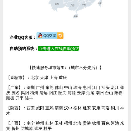
企业QQ客服：
自助预约系统：
点击进入在线
自助预约
【快速服务城市范围↓（城市不分先后）】
【直辖市】：北京 天津 上海 重庆
【广东】：深圳 广州 东莞 佛山 中山 珠海 惠州 江门 汕头 湛江 肇
庆 茂名 揭阳 梅州 清远 阳江 韶关 河源 云浮 汕尾 潮州 台山 阳春
顺德 开平 陆丰
【陕西】：西安 咸阳 宝鸡 渭南 汉中 榆林 延安 安康 商洛 铜川 神
木
【广西】：南宁 柳州 桂林 玉林 梧州 北海 贵港 钦州 百色 河池 来
宾 贺州 防城港 崇左 桂平