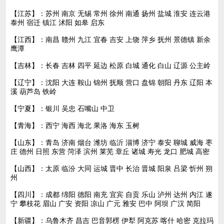
【江苏】：苏州 南京 无锡 常州 徐州 南通 扬州 盐城 淮安 连云港
泰州 宿迁 镇江 沭阳 如皋 启东
【江西】：南昌 赣州 九江 宜春 吉安 上饶 萍乡 抚州 景德镇 新余
鹰潭
【吉林】：长春 吉林 四平 延边 松原 白城 通化 白山 辽源 公主岭
【辽宁】：沈阳 大连 鞍山 锦州 抚顺 营口 盘锦 朝阳 丹东 辽阳 本
溪 葫芦岛 铁岭
【宁夏】：银川 吴忠 石嘴山 中卫
【青海】：西宁 海西 海北 果洛 海东 玉树
【山东】：青岛 济南 烟台 潍坊 临沂 淄博 济宁 泰安 聊城 威海 枣
庄 德州 日照 东营 菏泽 滨州 莱芜 章丘 诸城 寿光 龙口 肥城 高密
【山西】：太原 临汾 大同 运城 晋中 长治 晋城 阳泉 吕梁 忻州 朔
州
【四川】：成都 绵阳 德阳 南充 宜宾 自贡 乐山 泸州 达州 内江 遂
宁 攀枝花 眉山 广安 资阳 凉山 广元 雅安 巴中 阿坝 广汉 简阳
【新疆】：乌鲁木齐 昌吉 巴音郭楞 伊犁 阿克苏 喀什 哈密 克拉玛