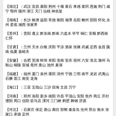
【湖北】：武汉 宜昌 襄阳 荆州 十堰 黄石 孝感 黄冈 恩施 荆门 咸
宁 鄂州 随州 潜江 天门 仙桃 神农架
【湖南】：长沙 株洲 益阳 常德 衡阳 湘潭 岳阳 郴州 邵阳 怀化 永
州 娄底 湘西 张家界
【贵州】：贵阳 遵义 黔东南 黔南 六盘水 毕节 铜仁 安顺 黔西南
仁怀
【甘肃】：兰州 天水 白银 庆阳 平凉 酒泉 张掖 武威 定西 金昌 陇
南 临夏 嘉峪关
【安徽】：合肥 芜湖 蚌埠 阜阳 淮南 安庆 宿州 六安 淮北 滁州 马
鞍山 铜陵 宣城 亳州 黄山 池州 巢湖
【福建】：福州 厦门 泉州 莆田 漳州 宁德 三明 南平 龙岩 武夷山
石狮 晋江 南安 龙海
【海口】：三亚 五指山 三沙 琼海 文昌 万宁
【河南】：郑州 洛阳 新乡 南阳 许昌 平顶山 安阳 焦作 商丘 开封
濮阳 周口 信阳 驻马店 漯河 三门峡 鹤壁 舞钢 济源
【河北】：石家庄 保定 唐山 廊坊 邯郸 秦皇岛 沧州 邢台 衡水 张
家口 承德 定州