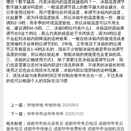
哪些？数字越高，代表冰箱内的温度就越低吗？一、冰箱温度调节
数字越大越冷吗是的，一般温度调节器上的数字越大就会越冷。在
日常使用过程中，用户需要结合环境温度，来调节冰箱内的温度，
比如夏季，因为环境温度较高，所以冰箱中的温度要低一些，建议
调到2~3档；而冬季的环境温度较低，所以冰箱温度可以不用太
低，建议调到4~5档。二、冰箱0档位代表什么1、冰箱温控器如果
调节在0这个档位，那么代表的就是处于关闭状态，因为0档位是
不会起到冰箱内部降温的这种效果，一般在给冰箱内部做清洗或者
是维修时才会将档位调节到0。2华地、正常情况下冰箱的档位调
节正常都是在1~6档左右的，现在不少智能冰箱也都是带自动调节
温度的功能，所以相比较起来，智能冰箱的便捷度也会更加的高。
三、冰箱的正确使用方式1、除了需要注意冰箱温度调节以外，我
们也是需要注意对冰箱内部进行清洗和保养，不保养的冰箱长时间
使用之后也会出现排水孔堵塞，冰箱内部出现异味的这种现象。
2、清洗冰箱与保养的时间正常控制在每半年左右一次，不过具体
的也可以根据个人的实际生活习惯.
上一篇：
华地华地 华地华地
2025/8/3
下一篇：
华帝华帝@华帝华帝
2025/7/22
相关标签：
成都华帝热水器售后
成都华帝售后电话
成都华帝售后
服务电话
成都华帝维修点
成都华帝收费标准
成都华帝油烟机清洗