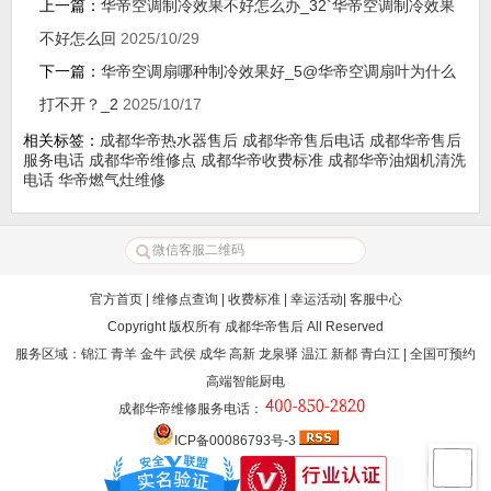
上一篇：
华帝空调制冷效果不好怎么办_32`华帝空调制冷效果
不好怎么回
2025/10/29
下一篇：
华帝空调扇哪种制冷效果好_5@华帝空调扇叶为什么
打不开？_2
2025/10/17
相关标签：
成都华帝热水器售后
成都华帝售后电话
成都华帝售后
服务电话
成都华帝维修点
成都华帝收费标准
成都华帝油烟机清洗
电话
华帝燃气灶维修
官方首页
|
维修点查询
|
收费标准
|
幸运活动
|
客服中心
Copyright 版权所有
成都华帝售后
All Reserved
服务区域：锦江 青羊 金牛 武侯 成华 高新 龙泉驿 温江 新都 青白江 | 全国可预约
高端智能厨电
成都华帝维修服务电话
：
ICP备00086793号-3