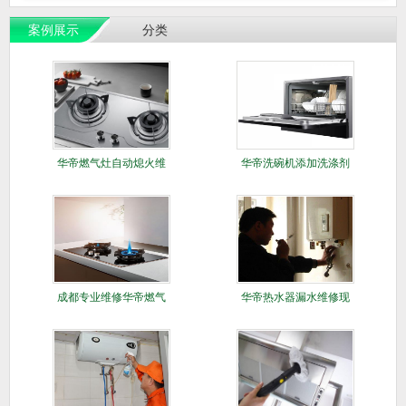
案例展示
分类
华帝燃气灶自动熄火维
华帝洗碗机添加洗涤剂
修方法
方法
​成都专业维修华帝燃气
华帝热水器漏水维修现
灶打不
场