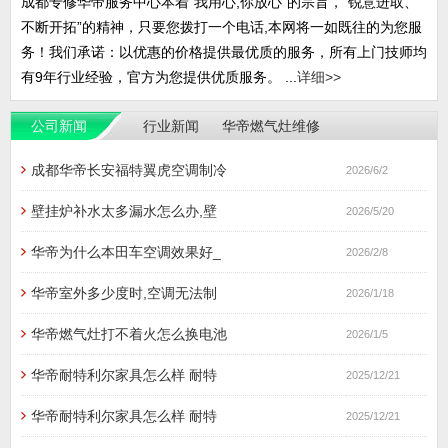
成都专修华帝服务中心本着“我用心,你放心”的宗旨，“锐意进取、
不断开拓”的精神，只要您拨打一个电话,本网将一如既往的为您服
务！我们承诺：以优惠的价格提供最优质的服务，所有上门技师均
有9年行业经验，官方为您提供优质服务。 ...
详细>>
公司新闻
行业新闻
华帝燃气灶维修
地址，地址查询
成都华帝长安福特翼虎空调制冷
2026/6/2
壁挂炉补水太多漏水怎么办,壁
2026/5/20
华帝为什么本田车空调效果好_
2026/2/8
华帝室外多少度时,空调无法制
2026/1/18
华帝燃气灶打不着火怎么换电池
2026/1/5
华帝耐特利尔家具怎么样 耐特
2025/12/21
华帝耐特利尔家具怎么样 耐特
2025/12/21